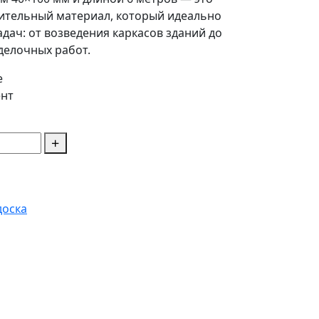
ительный материал, который идеально
дач: от возведения каркасов зданий до
делочных работ.
е
нт
доска