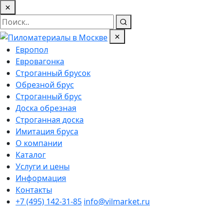
Европол
Евровагонка
Строганный брусок
Обрезной брус
Строганный брус
Доска обрезная
Строганная доска
Имитация бруса
О компании
Каталог
Услуги и цены
Информация
Контакты
+7 (495) 142-31-85
info@vilmarket.ru