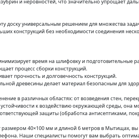
азубрин и неровностей, что значительно упрощает дал
ту доску универсальным решением для множества задач
ьших конструкций без необходимости соединения неско
минимизирует время на шлифовку и подготовительные р
щает процесс сборки конструкций.
ивает прочность и долговечность конструкций.
льной древесины делает материал безопасным для здор
нение в различных областях: от возведения стен, перек
й устойчивости к воздействию окружающей среды, она м
соответствующей защиты (обработка антисептиками, пок
у размером 40×100 мм и длиной 6 метров в Мытищах, вы
лефона. Наши специалисты помогут вам выбрать оптим