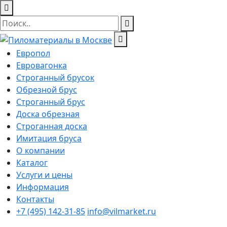
Европол
Евровагонка
Строганный брусок
Обрезной брус
Строганный брус
Доска обрезная
Строганная доска
Имитация бруса
О компании
Каталог
Услуги и цены
Информация
Контакты
+7 (495) 142-31-85
info@vilmarket.ru