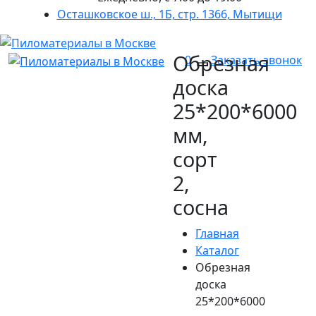
Осташковское ш., 1Б, стр. 1366, Мытищи
Обрезная
0
Заказать звонок
доска
25*200*6000
мм,
сорт
2,
сосна
Главная
Каталог
Обрезная
доска
25*200*6000