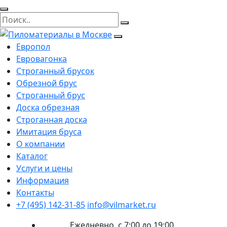
Европол
Евровагонка
Строганный брусок
Обрезной брус
Строганный брус
Доска обрезная
Строганная доска
Имитация бруса
О компании
Каталог
Услуги и цены
Информация
Контакты
+7 (495) 142-31-85
info@vilmarket.ru
Ежедневно, с 7:00 до 19:00