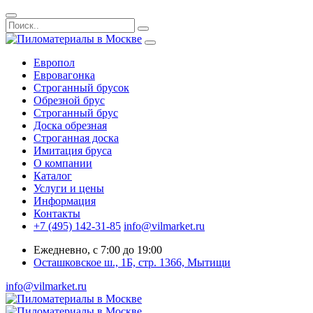
Европол
Евровагонка
Строганный брусок
Обрезной брус
Строганный брус
Доска обрезная
Строганная доска
Имитация бруса
О компании
Каталог
Услуги и цены
Информация
Контакты
+7 (495) 142-31-85
info@vilmarket.ru
Ежедневно, с 7:00 до 19:00
Осташковское ш., 1Б, стр. 1366, Мытищи
info@vilmarket.ru