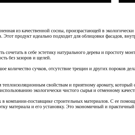
ненная из качественной сосны, произрастающей в экологически 
 Этот продукт идеально подходит для облицовки фасадов, внутр
ь сочетать в себе эстетику натурального дерева и простоту мо
сть без зазоров и щелей.
шое количество сучков, отсутствие трещин и других пороков де
 теплоизоляционным свойствам и приятному аромату, который с
 использованию экологически чистого сырья и отменному качест
в компании-поставщике строительных материалов. С ее помощью
тку материала и его установку. Это экономичный и практичный в