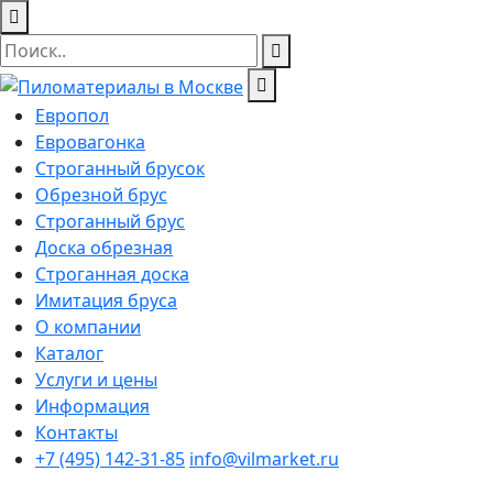
Европол
Евровагонка
Строганный брусок
Обрезной брус
Строганный брус
Доска обрезная
Строганная доска
Имитация бруса
О компании
Каталог
Услуги и цены
Информация
Контакты
+7 (495) 142-31-85
info@vilmarket.ru