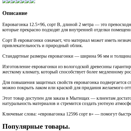
Описание
Евровагонка 12.5×96, сорт В, длиной 2 метра — это превосход
которые прекрасно подходят для внутренней отделки помещени
Сорт В евровагонки означает, что материал может иметь незна
привлекательность и природный облик.
Стандартные размеры евровагонки — ширина 96 мм и толщина 1
Изготовление евровагонки из вологодской древесины гарантиру
жесткому климату, который способствует более медленному рост
Для повышения защитных свойств евровагонка подвергается спе
можно покрыть лаком или краской для придания желаемого от
Этот товар доступен для заказа в Мытищах — клиентам достато
натуральность материалов и стремится создать уютную атмосфе
Ключевые слова: «евровагонка 12596 сорт в» — помогут быстро
Популярные товары.