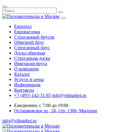
Европол
Евровагонка
Строганный брусок
Обрезной брус
Строганный брус
Доска обрезная
Строганная доска
Имитация бруса
О компании
Каталог
Услуги и цены
Информация
Контакты
+7 (495) 142-31-85
info@vilmarket.ru
Ежедневно, с 7:00 до 19:00
Осташковское ш., 1Б, стр. 1366, Мытищи
info@vilmarket.ru