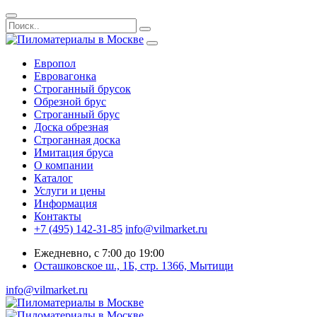
Европол
Евровагонка
Строганный брусок
Обрезной брус
Строганный брус
Доска обрезная
Строганная доска
Имитация бруса
О компании
Каталог
Услуги и цены
Информация
Контакты
+7 (495) 142-31-85
info@vilmarket.ru
Ежедневно, с 7:00 до 19:00
Осташковское ш., 1Б, стр. 1366, Мытищи
info@vilmarket.ru