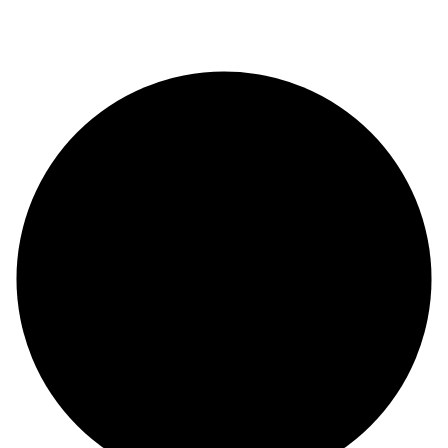
Наш сайт использует файлы cookie, чтобы улучшить работу сайта,
повысить его эффективность и удобство. Нажмите на кнопку «Согласен»,
если согласны с условиями обработки cookie. Если не согласны, можете
отключить cookie в настройках браузера.
Подробнее
Согласен